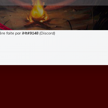
ère faite par
iHt#9148
(Discord)