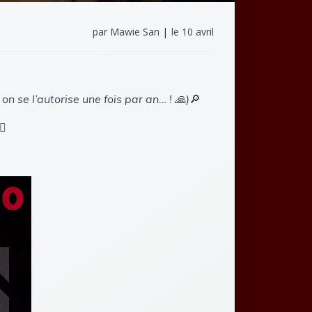
par
Mawie San
|
le
10 avril
 on se l’autorise une fois par an… ! 🙏)
🔎
♂️