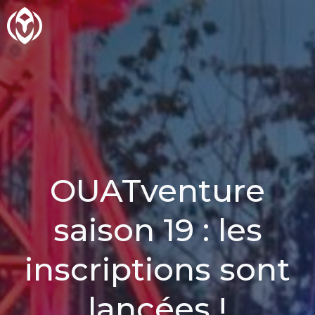
Aller
au
contenu
OUATventure
saison 19 : les
inscriptions sont
lancées !