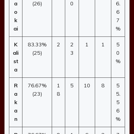
a
(26)
0
6.
o
6
k
7
ai
%
K
83.33%
2
2
1
1
5
ali
(25)
3
0
st
%
a
R
76.67%
1
5
10
8
5
a
(23)
8
5.
k
5
a
6
n
%