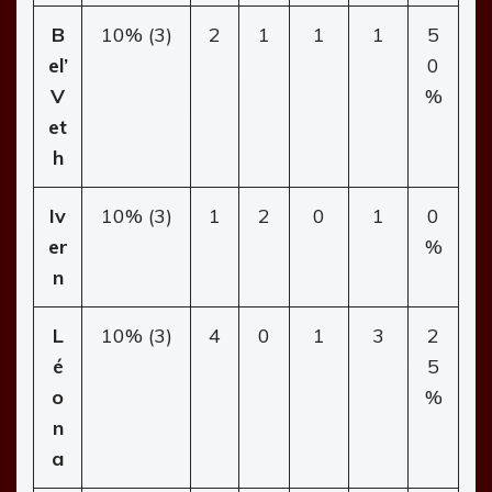
B
10% (3)
2
1
1
1
5
el’
0
V
%
et
h
Iv
10% (3)
1
2
0
1
0
er
%
n
L
10% (3)
4
0
1
3
2
é
5
o
%
n
a