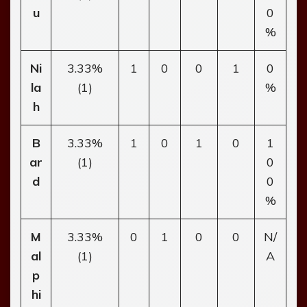
u
0
%
Ni
3.33%
1
0
0
1
0
la
(1)
%
h
B
3.33%
1
0
1
0
1
ar
(1)
0
d
0
%
M
3.33%
0
1
0
0
N/
al
(1)
A
p
hi