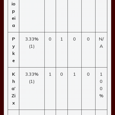
io
p
ei
a
P
3.33%
0
1
0
0
N/
y
(1)
A
k
e
K
3.33%
1
0
1
0
1
h
(1)
0
a’
0
Zi
%
x