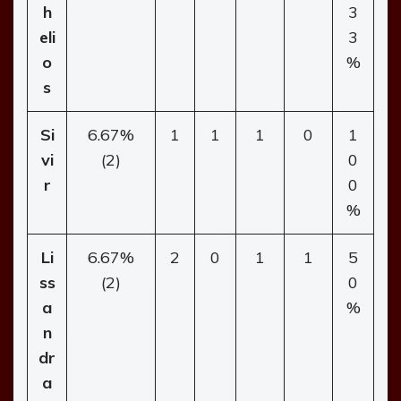
h
3
eli
3
o
%
s
Si
6.67%
1
1
1
0
1
vi
(2)
0
r
0
%
Li
6.67%
2
0
1
1
5
ss
(2)
0
a
%
n
dr
a