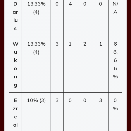
D
13.33%
0
4
0
0
N/
ar
(4)
A
iu
s
W
13.33%
3
1
2
1
6
u
(4)
6.
k
6
o
6
n
%
g
E
10% (3)
3
0
0
3
0
zr
%
e
al