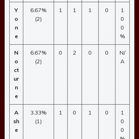
Y
6.67%
1
1
1
0
1
o
(2)
0
n
0
e
%
N
6.67%
0
2
0
0
N/
o
(2)
A
ct
ur
n
e
A
3.33%
1
0
1
0
1
sh
(1)
0
e
0
%