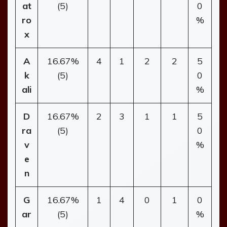
at
(5)
0
ro
%
x
A
16.67%
4
1
2
2
5
k
(5)
0
ali
%
D
16.67%
2
3
1
1
5
ra
(5)
0
v
%
e
n
G
16.67%
1
4
0
1
0
ar
(5)
%