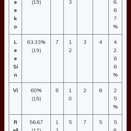
e
(19)
3
6.
e
6
k
7
o
%
L
63.33%
7
1
3
4
4
e
(19)
2
2.
e
8
Si
6
n
%
Vi
60%
8
1
2
6
2
(18)
0
5
%
R
56.67
1
5
7
5
5
ell
(17)
2
8.