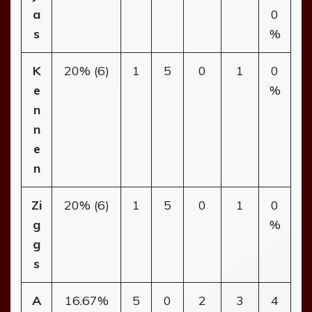
a
0
s
%
K
20% (6)
1
5
0
1
0
e
%
n
n
e
n
Zi
20% (6)
1
5
0
1
0
g
%
g
s
A
16.67%
5
0
2
3
4