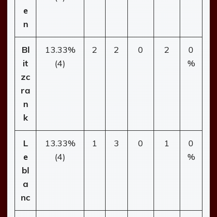
e
n
Bl
13.33%
2
2
0
2
0
it
(4)
%
zc
ra
n
k
L
13.33%
1
3
0
1
0
e
(4)
%
bl
a
nc