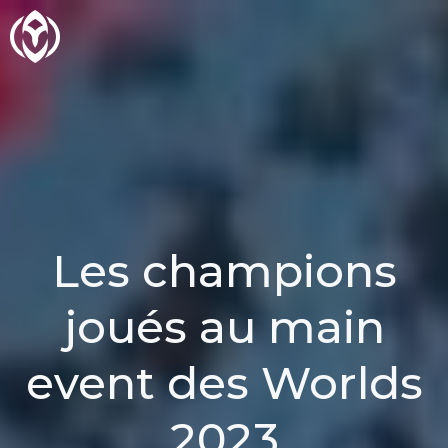
Aller
au
contenu
Les champions
joués au main
event des Worlds
2023