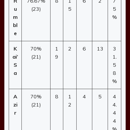
R
76.67%
8
1
6
2
7
u
(23)
5
5
m
%
bl
e
K
70%
1
2
6
13
3
ai’
(21)
9
1.
S
5
a
8
%
A
70%
8
1
4
5
4
zi
(21)
2
4.
r
4
4
%