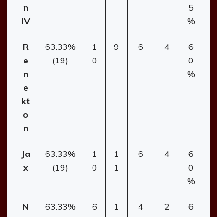
n
5
IV
%
R
63.33%
1
9
6
4
6
e
(19)
0
0
n
%
e
kt
o
n
Ja
63.33%
1
1
6
4
6
x
(19)
0
1
0
%
N
63.33%
6
1
4
2
6