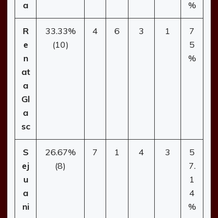
a
%
R
33.33%
4
6
3
1
7
e
(10)
5
n
%
at
a
Gl
a
sc
S
26.67%
7
1
4
3
5
ej
(8)
7.
u
1
a
4
ni
%