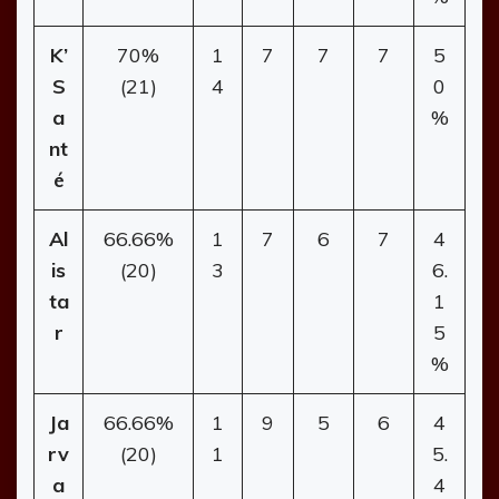
K’
70%
1
7
7
7
5
S
(21)
4
0
a
%
nt
é
Al
66.66%
1
7
6
7
4
is
(20)
3
6.
ta
1
r
5
%
Ja
66.66%
1
9
5
6
4
rv
(20)
1
5.
a
4