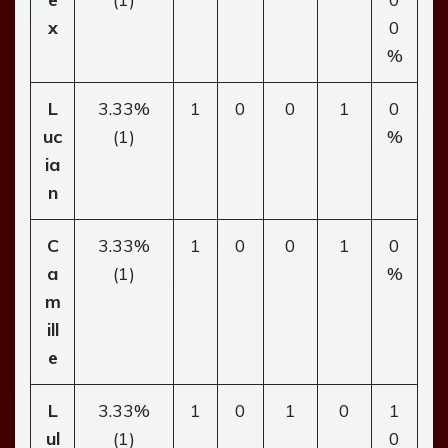
x
0
%
L
3.33%
1
0
0
1
0
uc
(1)
%
ia
n
C
3.33%
1
0
0
1
0
a
(1)
%
m
ill
e
L
3.33%
1
0
1
0
1
ul
(1)
0