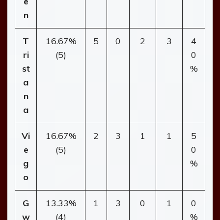
e
n
T
16.67%
5
0
2
3
4
ri
(5)
0
st
%
a
n
a
Vi
16.67%
2
3
1
1
5
e
(5)
0
g
%
o
G
13.33%
1
3
0
1
0
w
(4)
%