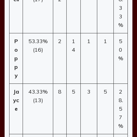
3
3
%
P
53.33%
2
1
1
1
5
o
(16)
4
0
p
%
p
y
Ja
43.33%
8
5
3
5
2
yc
(13)
8.
e
5
7
%