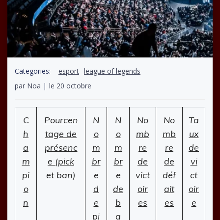
Categories:
esport
league of legends
par
Noa
|
le
20 octobre
C
Pourcen
N
N
No
No
Ta
h
tage de
o
o
mb
mb
ux
a
présenc
m
m
re
re
de
m
e (pick
br
br
de
de
vi
pi
et ban)
e
e
vict
déf
ct
o
d
de
oir
ait
oir
n
e
b
es
es
e
pi
a