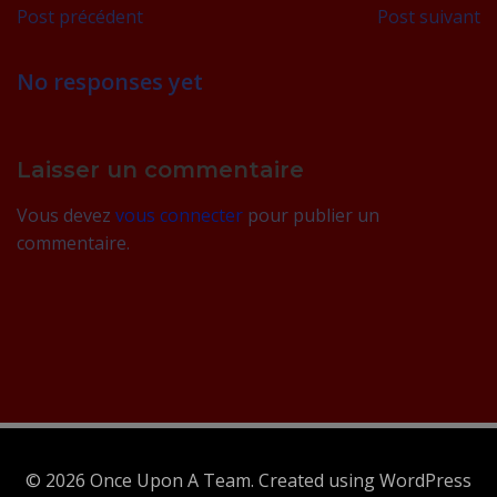
Navigation
Navig
Post précédent
Post suivant
de
de
No responses yet
l’article
l’artic
Laisser un commentaire
Vous devez
vous connecter
pour publier un
commentaire.
© 2026 Once Upon A Team. Created using WordPress