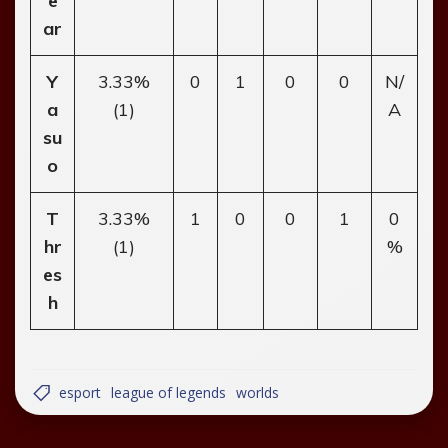
e
ar
Y
3.33%
0
1
0
0
N/
a
(1)
A
su
o
T
3.33%
1
0
0
1
0
hr
(1)
%
es
h
esport
league of legends
worlds