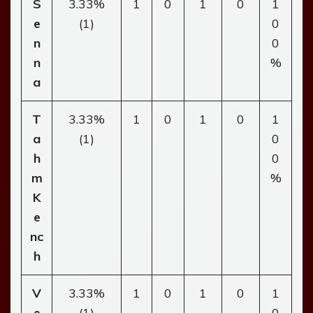
S
3.33%
1
0
1
0
1
e
(1)
0
n
0
n
%
a
T
3.33%
1
0
1
0
1
a
(1)
0
h
0
m
%
K
e
nc
h
V
3.33%
1
0
1
0
1
e
(1)
0