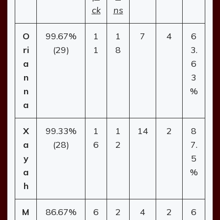
ck
ns
O
99.67%
1
1
7
4
6
ri
(29)
1
8
3.
a
6
n
3
n
%
a
X
99.33%
1
1
14
2
8
a
(28)
6
2
7.
y
5
a
%
h
M
86.67%
6
2
4
2
6