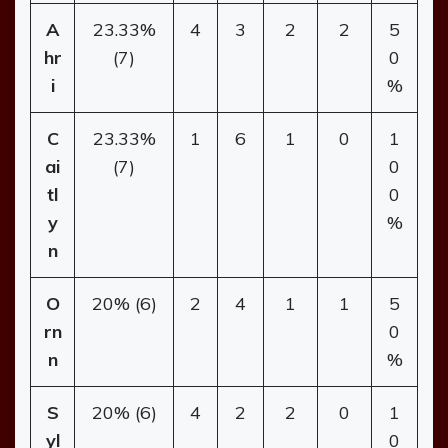
A
23.33%
4
3
2
2
5
hr
(7)
0
i
%
C
23.33%
1
6
1
0
1
ai
(7)
0
tl
0
y
%
n
O
20% (6)
2
4
1
1
5
rn
0
n
%
S
20% (6)
4
2
2
0
1
yl
0