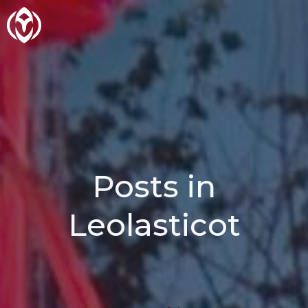
Aller
au
contenu
Posts in
Leolasticot