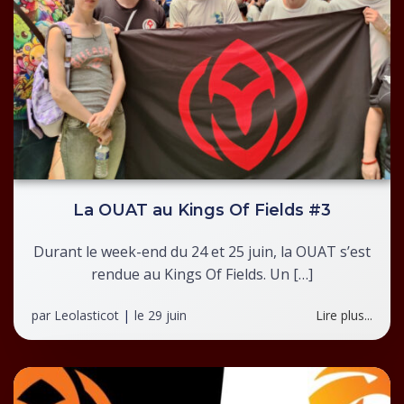
La OUAT au Kings Of Fields #3
Durant le week-end du 24 et 25 juin, la OUAT s’est
rendue au Kings Of Fields. Un […]
par
Leolasticot
|
le
29 juin
Lire plus...