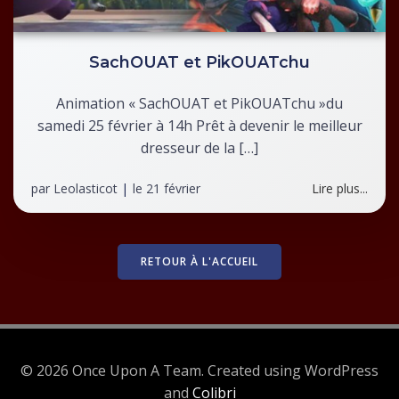
SachOUAT et PikOUATchu
Animation « SachOUAT et PikOUATchu »du
samedi 25 février à 14h Prêt à devenir le meilleur
dresseur de la […]
par
Leolasticot
|
le
21 février
Lire plus...
RETOUR À L'ACCUEIL
© 2026 Once Upon A Team. Created using WordPress
and
Colibri