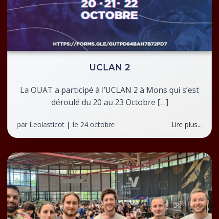
UCLAN 2
La OUAT a participé à l’UCLAN 2 à Mons qui s’est
déroulé du 20 au 23 Octobre […]
par
Leolasticot
|
le
24 octobre
Lire plus...