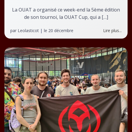
La OUAT a organisé ce week-end la 5ème édition
de son tournoi, la OUAT Cup, qui a […]
par
Leolasticot
|
le
20 décembre
Lire plus...