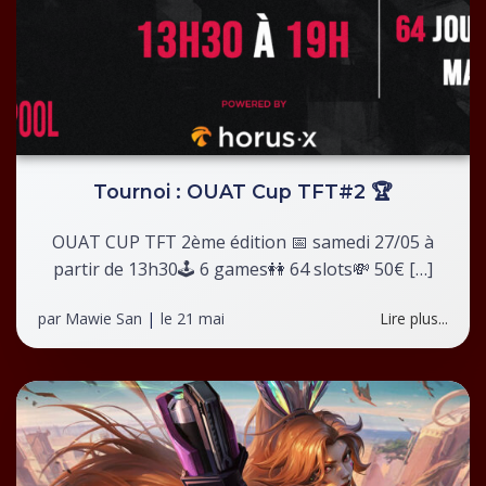
Tournoi : OUAT Cup TFT#2 🏆
OUAT CUP TFT 2ème édition 📅 samedi 27/05 à
partir de 13h30🕹️ 6 games👭 64 slots💸 50€ […]
par
Mawie San
|
le
21 mai
Lire plus...