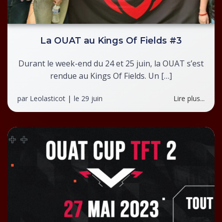
La OUAT au Kings Of Fields #3
Durant le week-end du 24 et 25 juin, la OUAT s’est
rendue au Kings Of Fields. Un […]
par
Leolasticot
|
le
29 juin
Lire plus...